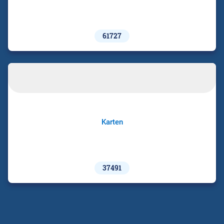
61727
Karten
37491