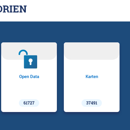
ORIEN
Open Data
Karten
61727
37491