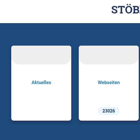
STÖB
Aktuelles
Webseiten
23026