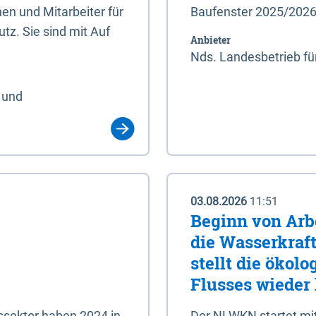
en und Mitarbeiter für
Baufenster 2025/202
tz. Sie sind mit Auf
Anbieter
Nds. Landesbetrieb fü
 und
03.08.2026
11:51
Beginn von Arb
die Wasserkraf
stellt die ökol
Flusses wieder
ssektor haben 2024 in
Der NLWKN startet mi