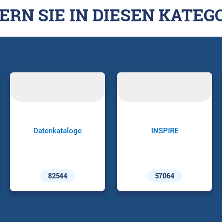
ERN SIE IN DIESEN KATEG
Datenkataloge
INSPIRE
82544
57064