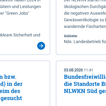
Gütern und Leistungen
ökologischen Durchgäng
der "Green Jobs"
die negativen Auswirk
Gewässerökologie zu b
wandernde Fischarten
kleare Sicherheit und
Anbieter
Nds. Landesbetrieb fü
03.08.2026
11:41
in bzw.
Bundesfreiwilli
d) in der
die Standorte 
eim des
NLWKN Süd ge
 gesucht