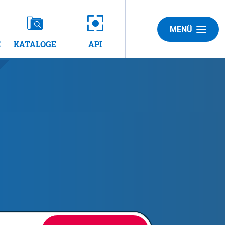
MENÜ
E
KATALOGE
API