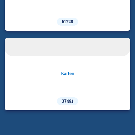
61728
Karten
37491