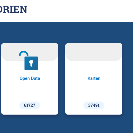
ORIEN
Open Data
Karten
61727
37491