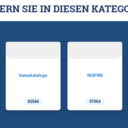
ERN SIE IN DIESEN KATEG
Datenkataloge
INSPIRE
82544
57064