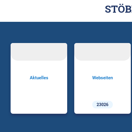
STÖB
Aktuelles
Webseiten
23026