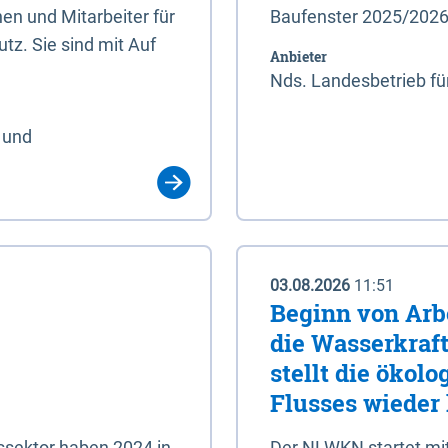
en und Mitarbeiter für
Baufenster 2025/202
tz. Sie sind mit Auf
Anbieter
Nds. Landesbetrieb fü
 und
03.08.2026
11:51
Beginn von Arb
die Wasserkraf
stellt die ökol
Flusses wieder
ssektor haben 2024 in
Der NLWKN startet mi