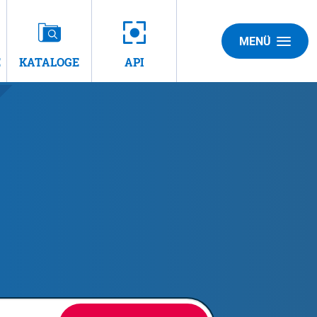
MENÜ
E
KATALOGE
API