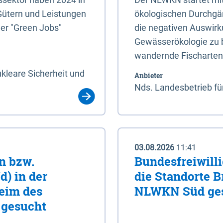
Gütern und Leistungen
ökologischen Durchgäng
der "Green Jobs"
die negativen Auswirk
Gewässerökologie zu b
wandernde Fischarten
kleare Sicherheit und
Anbieter
Nds. Landesbetrieb fü
03.08.2026
11:41
in bzw.
Bundesfreiwilli
d) in der
die Standorte 
eim des
NLWKN Süd ge
 gesucht