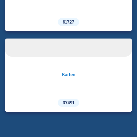
61727
Karten
37491