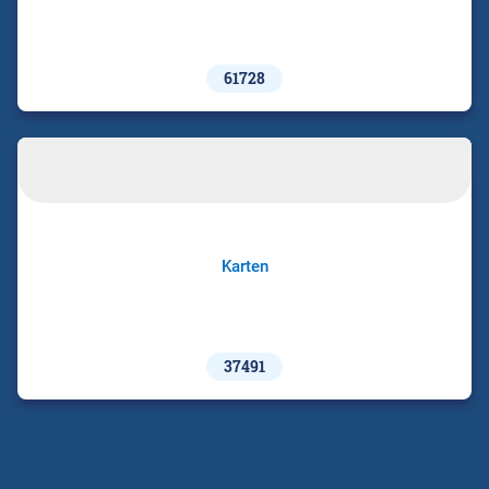
61728
Karten
37491