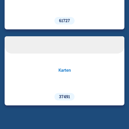
61727
Karten
37491