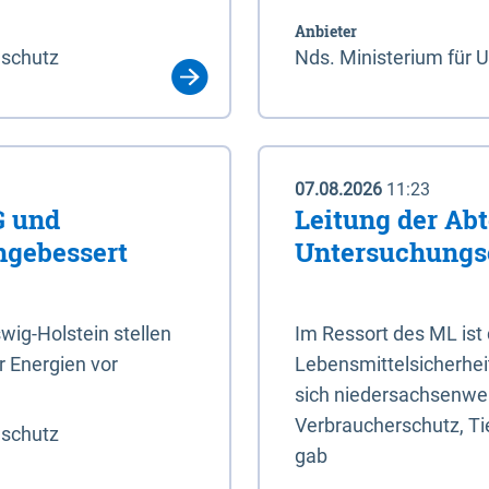
Anbieter
aschutz
Nds. Ministerium für 
07.08.2026
11:23
G und
Leitung der Abt
hgebessert
Untersuchungs
ig-Holstein stellen
Im Ressort des ML ist
 Energien vor
Lebensmittelsicherhei
sich niedersachsenweit
Verbraucherschutz, Tie
aschutz
gab