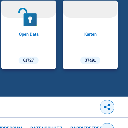
Open Data
Karten
61727
37491