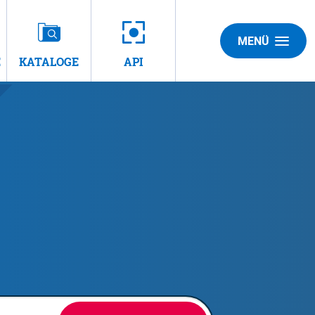
MENÜ
E
KATALOGE
API