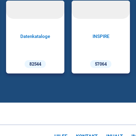
Datenkataloge
INSPIRE
82544
57064