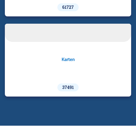
61727
Karten
37491