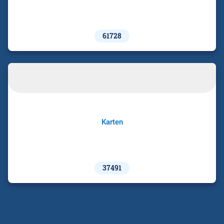
61728
Karten
37491