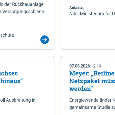
rin der Rückbauanlage
Anbieter
er Versorgungsschiene
Nds. Ministerium für 
aschutz
07.08.2026
12:19
uchses
Meyer: „Berlin
 hinaus“
Netzpaket müss
werden“
ll Ausbreitung in
Energiewendeländer N
gemeinsame Studie zu