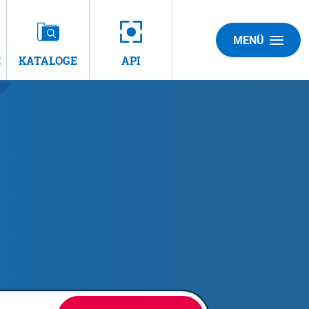
MENÜ
E
KATALOGE
API