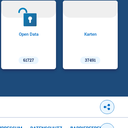
Open Data
Karten
61727
37491