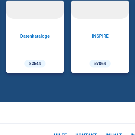
Datenkataloge
INSPIRE
82544
57064