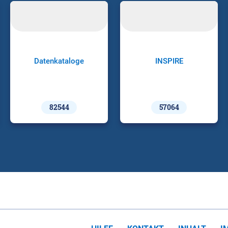
Datenkataloge
INSPIRE
82544
57064