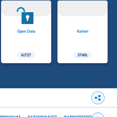
Open Data
Karten
61727
37491