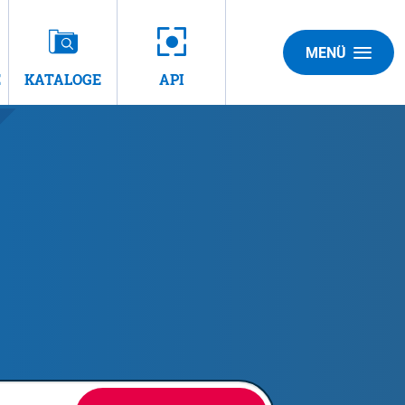
MENÜ
E
KATALOGE
API