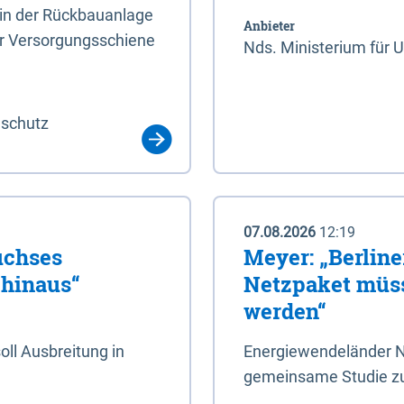
rin der Rückbauanlage
Anbieter
er Versorgungsschiene
Nds. Ministerium für 
aschutz
07.08.2026
12:19
uchses
Meyer: „Berlin
 hinaus“
Netzpaket müss
werden“
ll Ausbreitung in
Energiewendeländer N
gemeinsame Studie zu