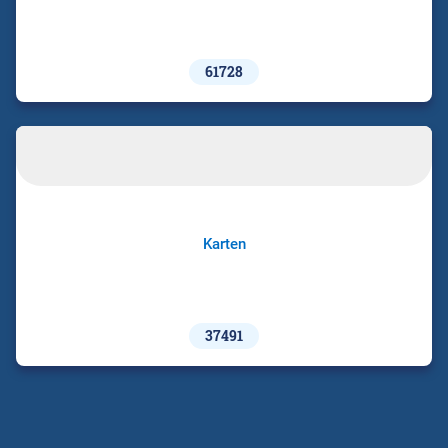
61728
Karten
37491