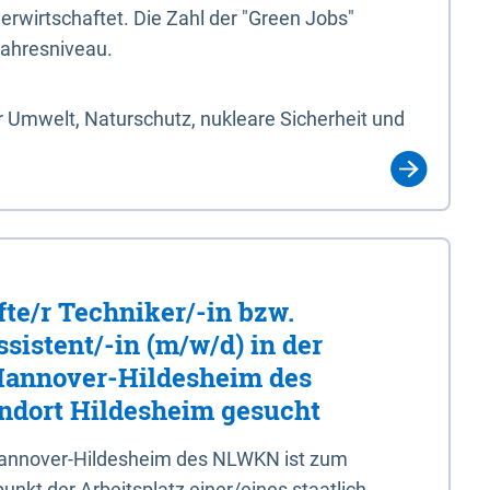
erwirtschaftet. Die Zahl der "Green Jobs"
jahresniveau.
 Umwelt, Naturschutz, nukleare Sicherheit und
fte/r Techniker/-in bzw.
sistent/-in (m/w/d) in der
 Hannover-Hildesheim des
dort Hildesheim gesucht
 Hannover-Hildesheim des NLWKN ist zum
nkt der Arbeitsplatz einer/eines staatlich