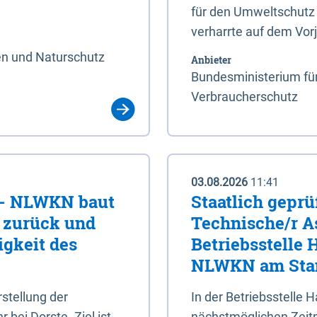
für den Umweltschutz 
verharrte auf dem Vor
en und Naturschutz
Anbieter
Bundesministerium für
Verbraucherschutz
03.08.2026
11:41
e - NLWKN baut
Staatlich geprü
e zurück und
Technische/r As
igkeit des
Betriebsstelle
NLWKN am Stan
tellung der
In der Betriebsstelle
bei Dorste. Ziel ist,
nächstmöglichen Zeitpu