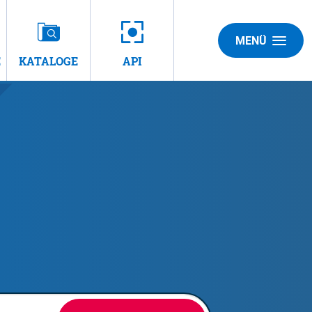
MENÜ
E
KATALOGE
API