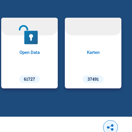
Open Data
Karten
61727
37491