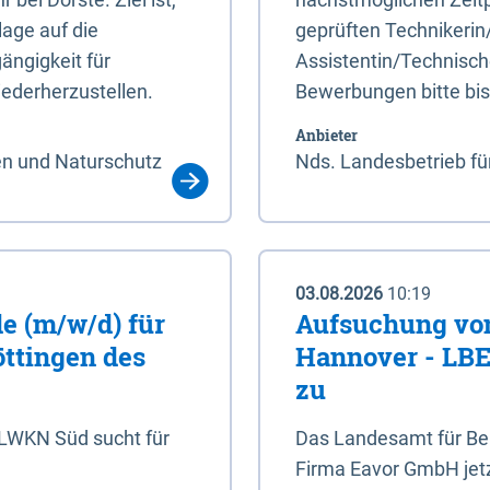
age auf die
geprüften Technikerin
ängigkeit für
Assistentin/Technisch
ederherzustellen.
Bewerbungen bitte bi
Anbieter
en und Naturschutz
Nds. Landesbetrieb fü
03.08.2026
10:19
e (m/w/d) für
Aufsuchung von
öttingen des
Hannover - LBEG
zu
NLWKN Süd sucht für
Das Landesamt für Ber
Firma Eavor GmbH jetzt