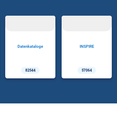
Datenkataloge
INSPIRE
82544
57064