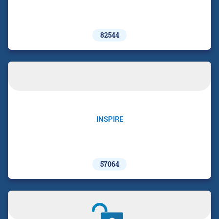
82544
INSPIRE
57064