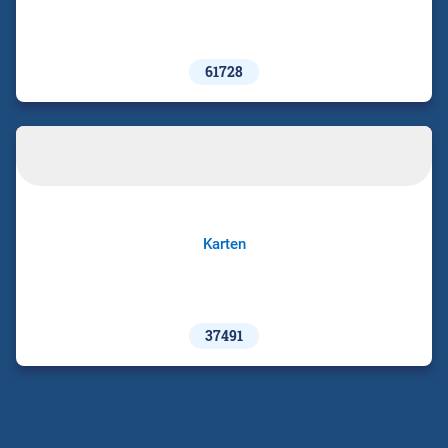
61728
Karten
37491