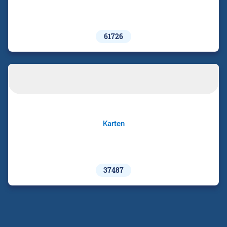
61726
Karten
37487