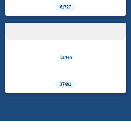
61727
Karten
37491