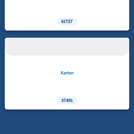
61727
Karten
37491