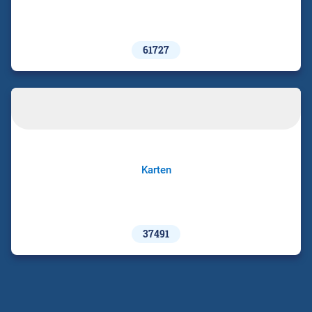
61727
Karten
37491