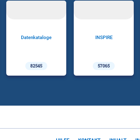
Datenkataloge
INSPIRE
82545
57065