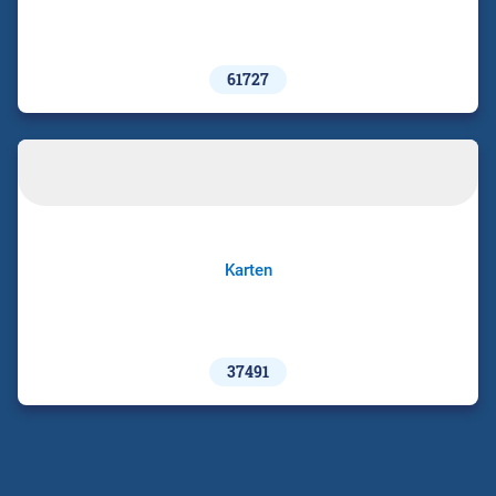
61727
Karten
37491