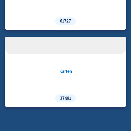
61727
Karten
37491