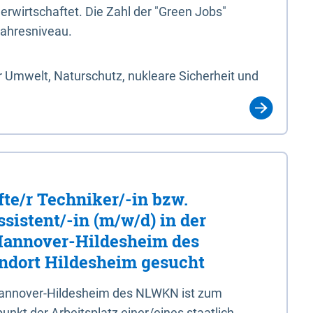
erwirtschaftet. Die Zahl der "Green Jobs"
jahresniveau.
 Umwelt, Naturschutz, nukleare Sicherheit und
fte/r Techniker/-in bzw.
sistent/-in (m/w/d) in der
 Hannover-Hildesheim des
dort Hildesheim gesucht
 Hannover-Hildesheim des NLWKN ist zum
nkt der Arbeitsplatz einer/eines staatlich