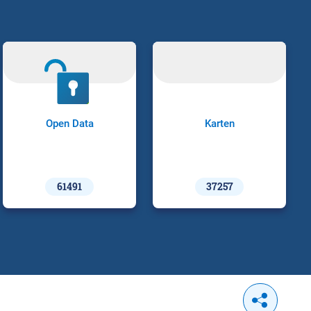
Open Data
Karten
61491
37257