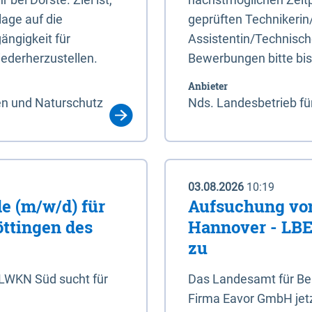
age auf die
geprüften Technikerin
ängigkeit für
Assistentin/Technisch
ederherzustellen.
Bewerbungen bitte bi
Anbieter
en und Naturschutz
Nds. Landesbetrieb fü
03.08.2026
10:19
e (m/w/d) für
Aufsuchung von
öttingen des
Hannover - LBEG
zu
NLWKN Süd sucht für
Das Landesamt für Ber
Firma Eavor GmbH jetzt