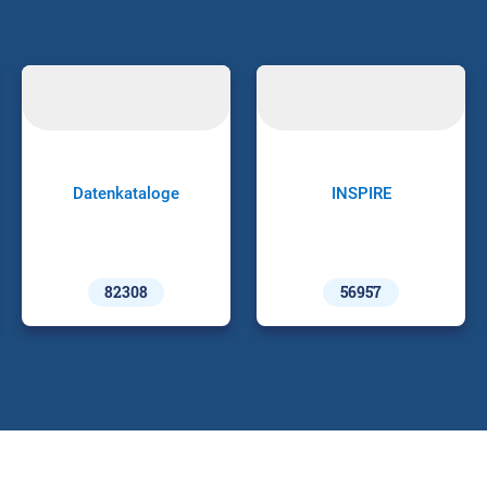
Datenkataloge
INSPIRE
82308
56957