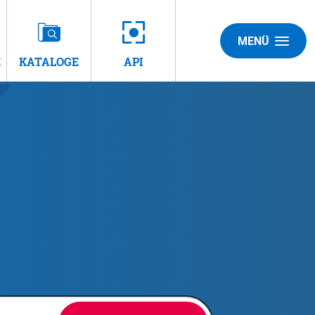
MENÜ
E
KATALOGE
API