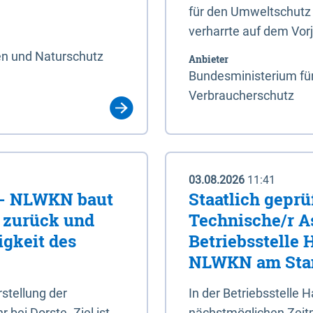
für den Umweltschutz 
verharrte auf dem Vor
en und Naturschutz
Anbieter
Bundesministerium für
Verbraucherschutz
03.08.2026
11:41
e - NLWKN baut
Staatlich geprü
e zurück und
Technische/r As
igkeit des
Betriebsstelle
NLWKN am Stan
tellung der
In der Betriebsstelle
bei Dorste. Ziel ist,
nächstmöglichen Zeitpu