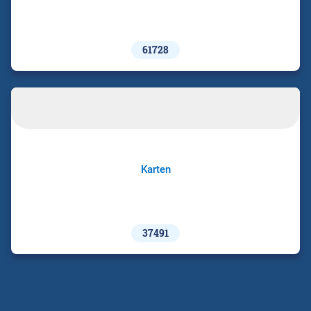
61728
Karten
37491