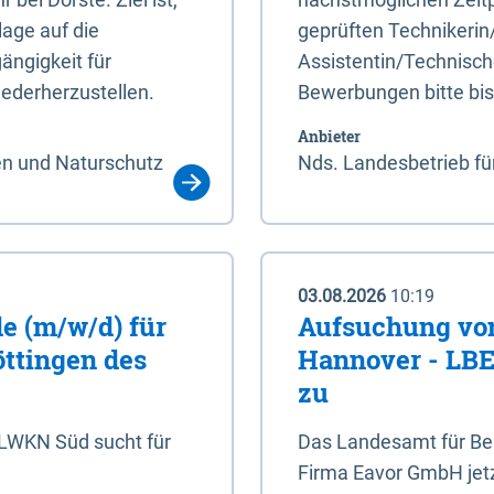
age auf die
geprüften Technikerin
ängigkeit für
Assistentin/Technisch
ederherzustellen.
Bewerbungen bitte bi
Anbieter
en und Naturschutz
Nds. Landesbetrieb fü
03.08.2026
10:19
e (m/w/d) für
Aufsuchung von
öttingen des
Hannover - LBEG
zu
NLWKN Süd sucht für
Das Landesamt für Ber
Firma Eavor GmbH jetzt