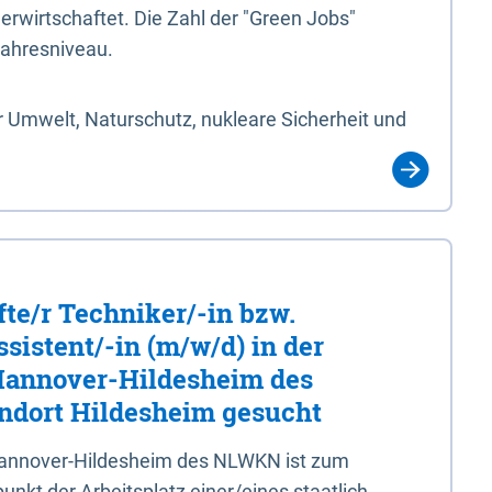
erwirtschaftet. Die Zahl der "Green Jobs"
jahresniveau.
 Umwelt, Naturschutz, nukleare Sicherheit und
fte/r Techniker/-in bzw.
sistent/-in (m/w/d) in der
 Hannover-Hildesheim des
dort Hildesheim gesucht
 Hannover-Hildesheim des NLWKN ist zum
nkt der Arbeitsplatz einer/eines staatlich