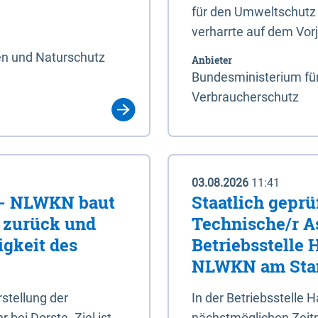
für den Umweltschutz 
verharrte auf dem Vor
en und Naturschutz
Anbieter
Bundesministerium für
Verbraucherschutz
03.08.2026
11:41
e - NLWKN baut
Staatlich geprü
e zurück und
Technische/r As
igkeit des
Betriebsstelle
NLWKN am Stan
tellung der
In der Betriebsstelle
bei Dorste. Ziel ist,
nächstmöglichen Zeitpu