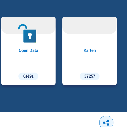
Open Data
Karten
61491
37257