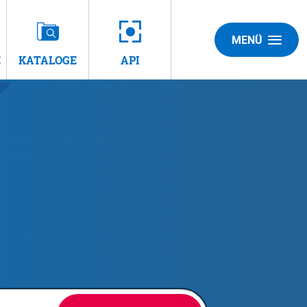
MENÜ
E
KATALOGE
API