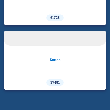
61728
Karten
37491