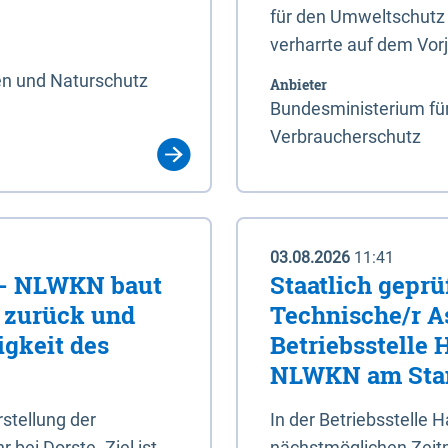
für den Umweltschutz 
verharrte auf dem Vor
en und Naturschutz
Anbieter
Bundesministerium für
Verbraucherschutz
03.08.2026
11:41
e - NLWKN baut
Staatlich geprü
e zurück und
Technische/r As
igkeit des
Betriebsstelle
NLWKN am Stan
tellung der
In der Betriebsstelle
bei Dorste. Ziel ist,
nächstmöglichen Zeitpu