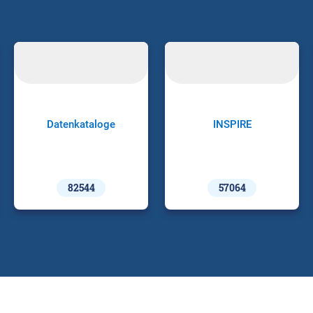
Datenkataloge
INSPIRE
82544
57064