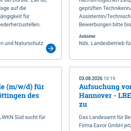
age auf die
geprüften Technikerin
ängigkeit für
Assistentin/Technisch
ederherzustellen.
Bewerbungen bitte bi
Anbieter
en und Naturschutz
Nds. Landesbetrieb fü
03.08.2026
10:19
e (m/w/d) für
Aufsuchung von
öttingen des
Hannover - LBEG
zu
NLWKN Süd sucht für
Das Landesamt für Ber
Firma Eavor GmbH jetzt