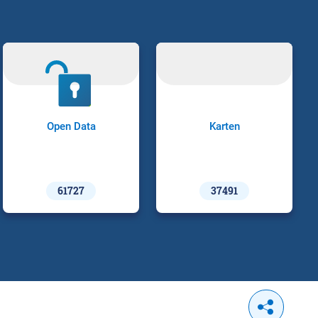
Open Data
Karten
61727
37491