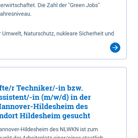
erwirtschaftet. Die Zahl der "Green Jobs"
jahresniveau.
 Umwelt, Naturschutz, nukleare Sicherheit und
fte/r Techniker/-in bzw.
sistent/-in (m/w/d) in der
 Hannover-Hildesheim des
dort Hildesheim gesucht
 Hannover-Hildesheim des NLWKN ist zum
nkt der Arbeitsplatz einer/eines staatlich