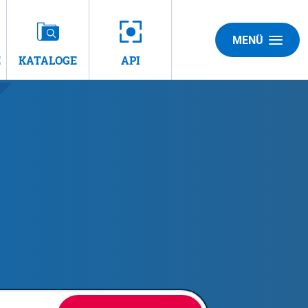
MENÜ
E
KATALOGE
API