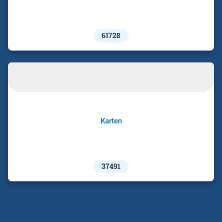
61728
Karten
37491