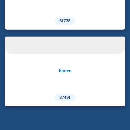
61728
Karten
37491