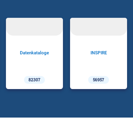
Datenkataloge
INSPIRE
82307
56957