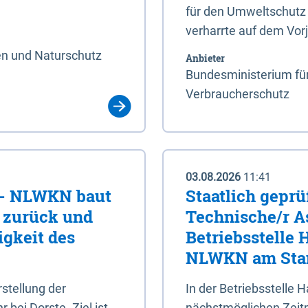
für den Umweltschutz 
verharrte auf dem Vor
en und Naturschutz
Anbieter
Bundesministerium für
Verbraucherschutz
03.08.2026
11:41
e - NLWKN baut
Staatlich geprü
e zurück und
Technische/r As
igkeit des
Betriebsstelle
NLWKN am Stan
tellung der
In der Betriebsstelle
bei Dorste. Ziel ist,
nächstmöglichen Zeitpu