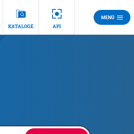
MENÜ
E
KATALOGE
API