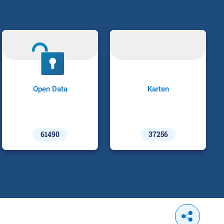
Open Data
Karten
61490
37256