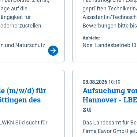
age auf die
geprüften Technikerin
ängigkeit für
Assistentin/Technisch
ederherzustellen.
Bewerbungen bitte bi
Anbieter
en und Naturschutz
Nds. Landesbetrieb fü
03.08.2026
10:19
e (m/w/d) für
Aufsuchung von
öttingen des
Hannover - LBEG
zu
NLWKN Süd sucht für
Das Landesamt für Ber
Firma Eavor GmbH jetzt