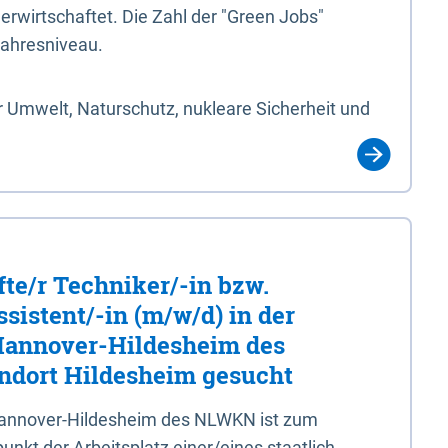
erwirtschaftet. Die Zahl der "Green Jobs"
jahresniveau.
 Umwelt, Naturschutz, nukleare Sicherheit und
fte/r Techniker/-in bzw.
sistent/-in (m/w/d) in der
 Hannover-Hildesheim des
dort Hildesheim gesucht
 Hannover-Hildesheim des NLWKN ist zum
nkt der Arbeitsplatz einer/eines staatlich