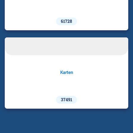
61728
Karten
37491