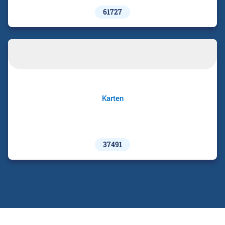
61727
Karten
37491