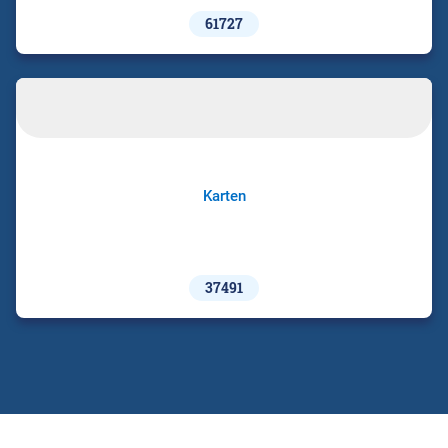
61727
Karten
37491