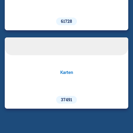
61728
Karten
37491