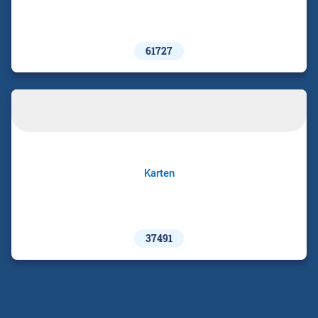
61727
Karten
37491