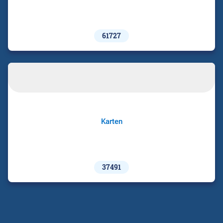
61727
Karten
37491