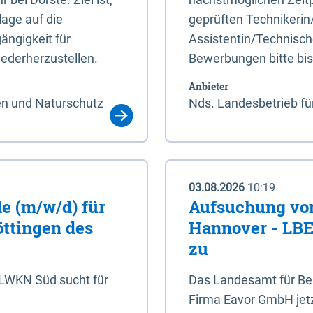
age auf die
geprüften Technikerin
ängigkeit für
Assistentin/Technisch
ederherzustellen.
Bewerbungen bitte bi
Anbieter
en und Naturschutz
Nds. Landesbetrieb fü
03.08.2026
10:19
e (m/w/d) für
Aufsuchung von
öttingen des
Hannover - LBEG
zu
NLWKN Süd sucht für
Das Landesamt für Ber
Firma Eavor GmbH jetzt