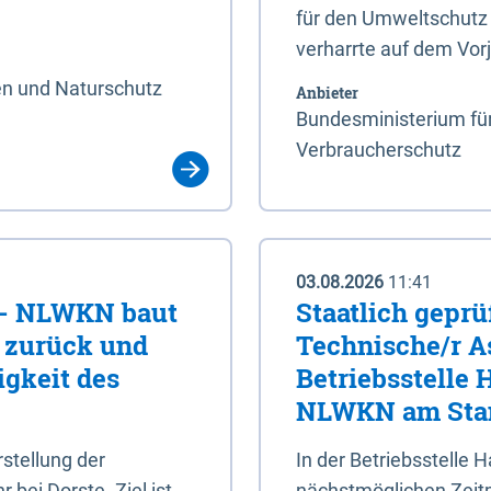
für den Umweltschutz 
verharrte auf dem Vor
en und Naturschutz
Anbieter
Bundesministerium für
Verbraucherschutz
03.08.2026
11:41
e - NLWKN baut
Staatlich geprü
e zurück und
Technische/r As
igkeit des
Betriebsstelle
NLWKN am Stan
tellung der
In der Betriebsstelle
bei Dorste. Ziel ist,
nächstmöglichen Zeitpu