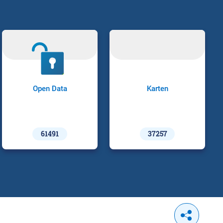
Open Data
Karten
61491
37257