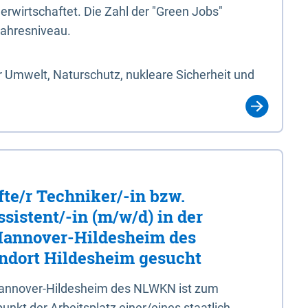
erwirtschaftet. Die Zahl der "Green Jobs"
jahresniveau.
 Umwelt, Naturschutz, nukleare Sicherheit und
fte/r Techniker/-in bzw.
sistent/-in (m/w/d) in der
 Hannover-Hildesheim des
dort Hildesheim gesucht
 Hannover-Hildesheim des NLWKN ist zum
nkt der Arbeitsplatz einer/eines staatlich