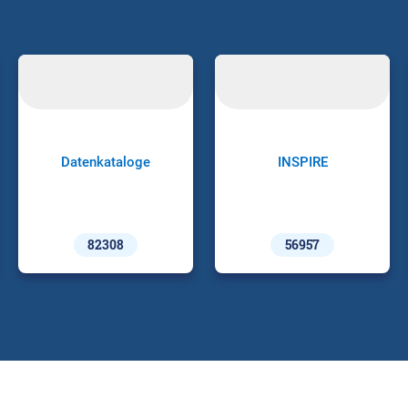
Datenkataloge
INSPIRE
82308
56957