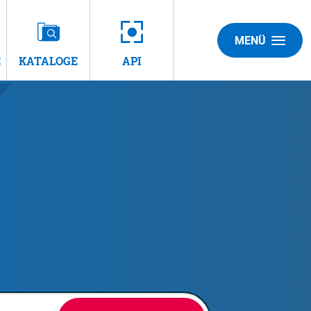
MENÜ
E
KATALOGE
API