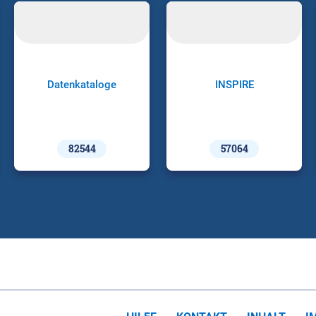
Datenkataloge
INSPIRE
82544
57064