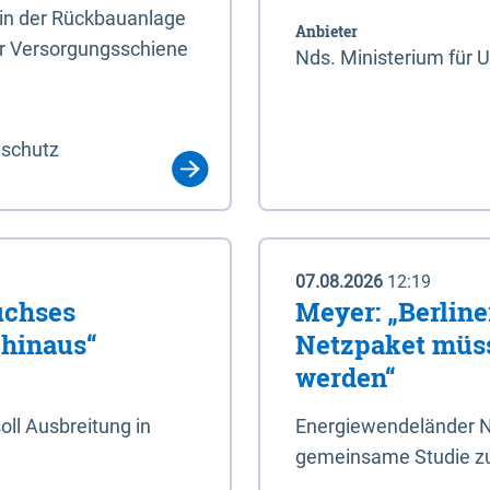
rin der Rückbauanlage
Anbieter
er Versorgungsschiene
Nds. Ministerium für 
aschutz
07.08.2026
12:19
uchses
Meyer: „Berlin
 hinaus“
Netzpaket müss
werden“
ll Ausbreitung in
Energiewendeländer N
gemeinsame Studie zu