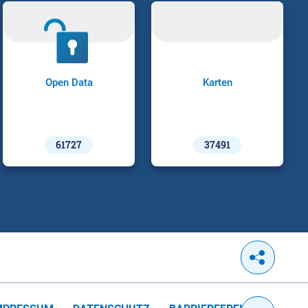
Open Data
Karten
61727
37491