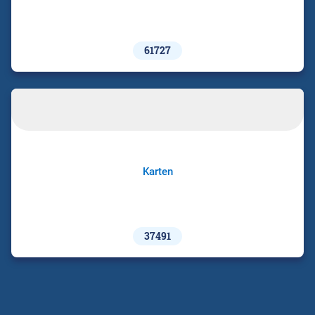
61727
Karten
37491