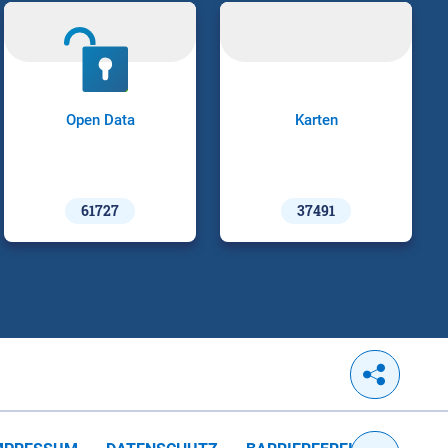
Open Data
Karten
61727
37491