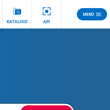
MENÜ
E
KATALOGE
API