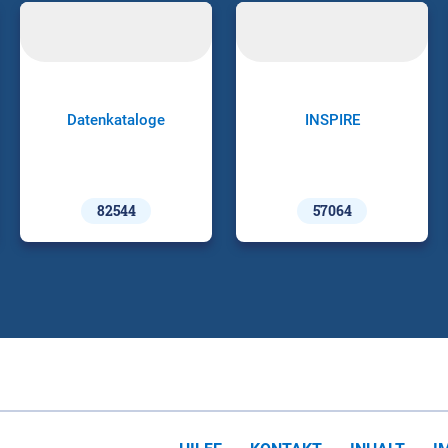
Datenkataloge
INSPIRE
82544
57064