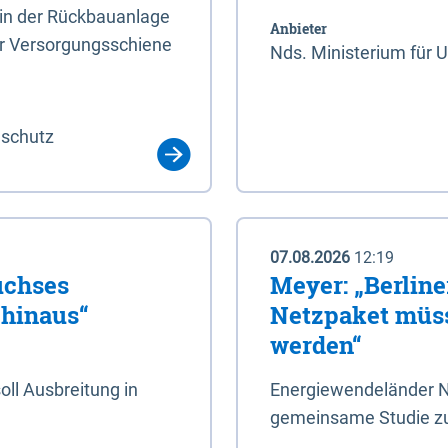
rin der Rückbauanlage
Anbieter
er Versorgungsschiene
Nds. Ministerium für 
aschutz
07.08.2026
12:19
uchses
Meyer: „Berlin
 hinaus“
Netzpaket müss
werden“
ll Ausbreitung in
Energiewendeländer N
gemeinsame Studie zu