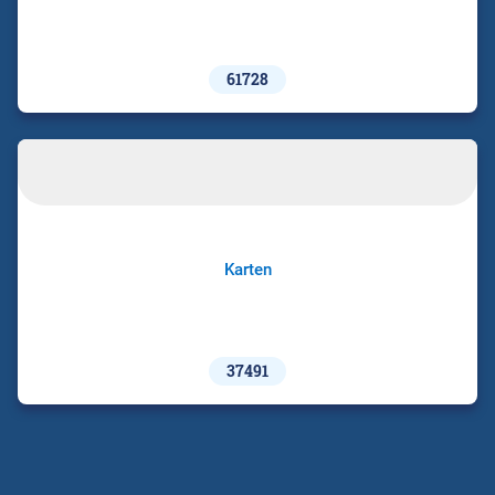
61728
Karten
37491