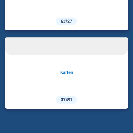
61727
Karten
37491