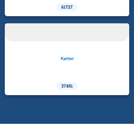
61727
Karten
37491