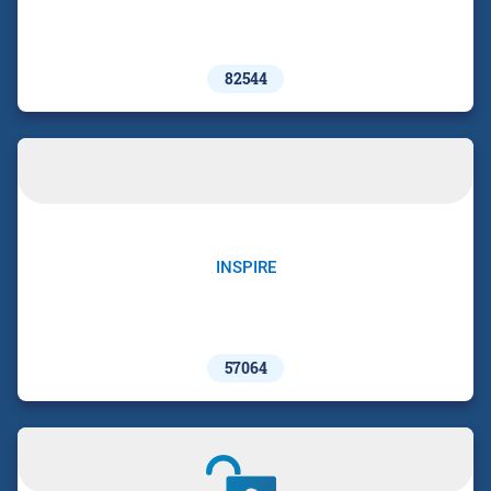
82544
INSPIRE
57064