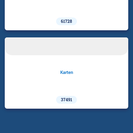
61728
Karten
37491