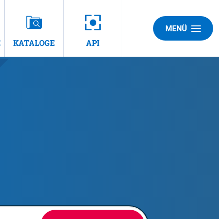
MENÜ
E
KATALOGE
API