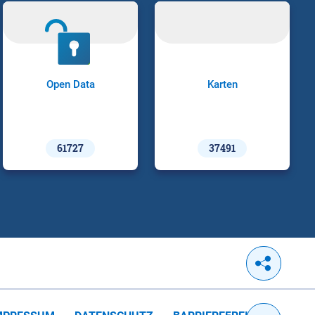
Open Data
Karten
61727
37491