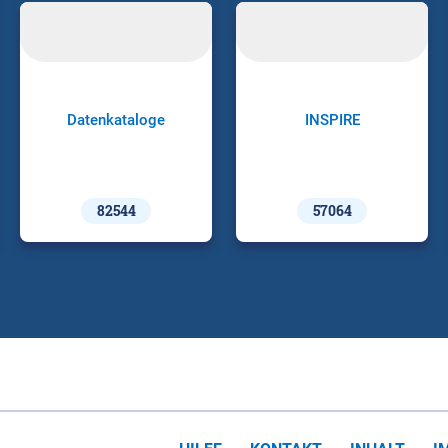
Datenkataloge
INSPIRE
82544
57064