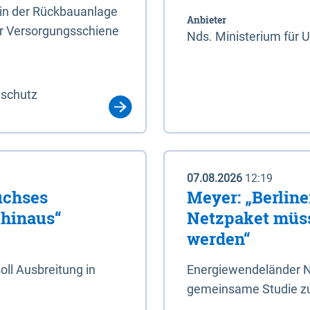
rin der Rückbauanlage
Anbieter
er Versorgungsschiene
Nds. Ministerium für 
aschutz
07.08.2026
12:19
uchses
Meyer: „Berlin
 hinaus“
Netzpaket müss
werden“
ll Ausbreitung in
Energiewendeländer N
gemeinsame Studie zu