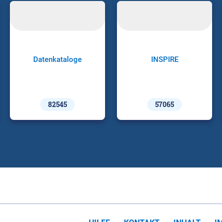
Datenkataloge
INSPIRE
82545
57065