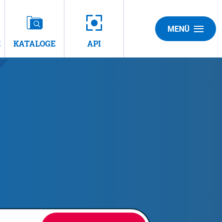
MENÜ
E
KATALOGE
API