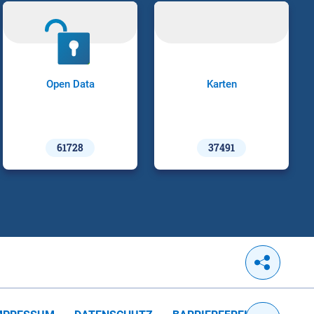
Open Data
Karten
61728
37491