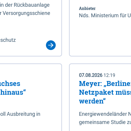
rin der Rückbauanlage
Anbieter
er Versorgungsschiene
Nds. Ministerium für 
aschutz
07.08.2026
12:19
uchses
Meyer: „Berlin
 hinaus“
Netzpaket müss
werden“
ll Ausbreitung in
Energiewendeländer N
gemeinsame Studie zu