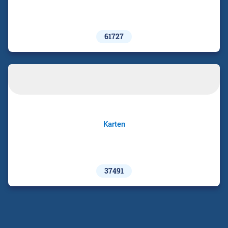
61727
Karten
37491