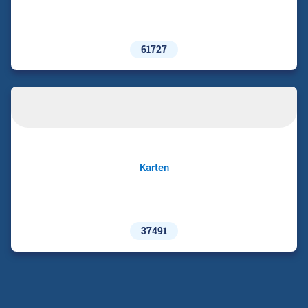
61727
Karten
37491